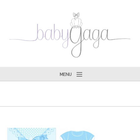
MENU
Tarifs ♔
Gagallery ♔
Faire-parts ♔
Produits ♔
Boutique ♔