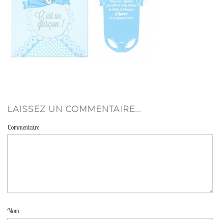
Contact ♔
A propos de ♔
Livre d’Or ♔
FAQ ♔
LAISSEZ UN COMMENTAIRE...
Commentaire
Nom