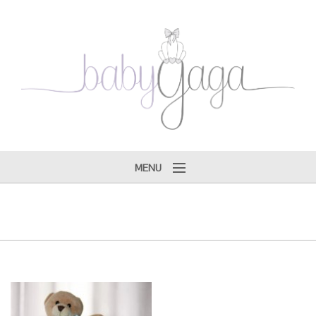
MENU
Tarifs ♔
Gagallery ♔
Faire-parts ♔
Produits ♔
Boutique ♔