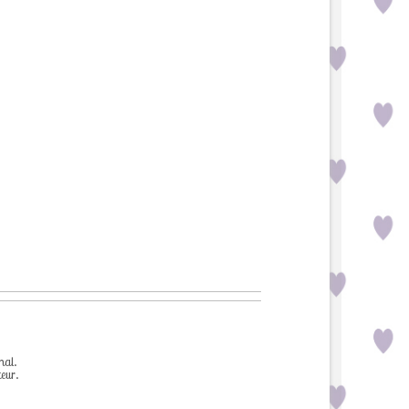
hal.
eur.