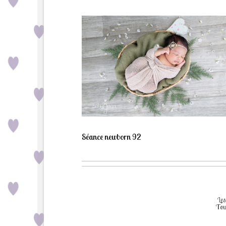
Séance newborn 92
Les
Tou