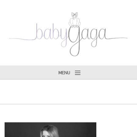
MENU
Tarifs ♔
Gagallery ♔
Faire-parts ♔
Produits ♔
Boutique ♔