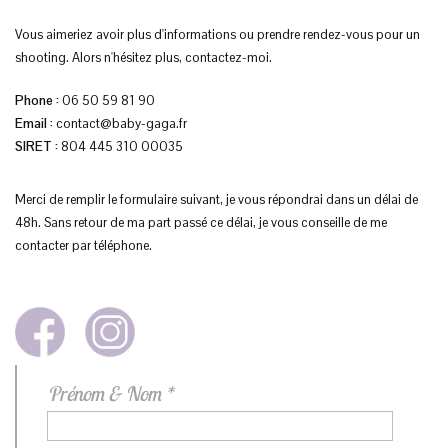
Contact ♔
Vous aimeriez avoir plus d'informations ou prendre rendez-vous pour un
A propos de ♔
shooting. Alors n'hésitez plus, contactez-moi.
Livre d’Or ♔
Phone :
06 50 59 81 90
Email :
contact@baby-gaga.fr
FAQ ♔
SIRET :
804 445 310 00035
Merci de remplir le formulaire suivant, je vous répondrai dans un délai de
48h. Sans retour de ma part passé ce délai, je vous conseille de me
contacter par téléphone.
Prénom & Nom *