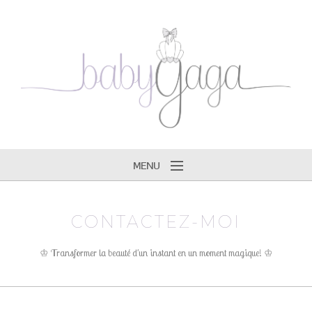
MENU
Tarifs ♔
CONTACTEZ-MOI
Gagallery ♔
Faire-parts ♔
♔ Transformer la beauté d'un instant en un moment magique! ♔
Produits ♔
Boutique ♔